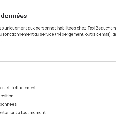
s données
es uniquement aux personnes habilitées chez Taxi Beauchamp
u fonctionnement du service (hébergement, outils d’email), d
.
tion et d’effacement
pposition
os données
nsentement à tout moment