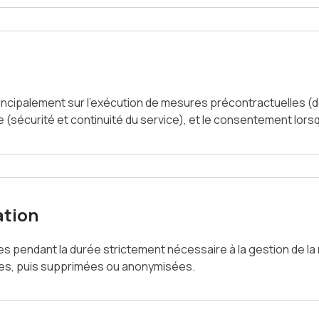
incipalement sur l’exécution de mesures précontractuelles (
ime (sécurité et continuité du service), et le consentement lors
ation
pendant la durée strictement nécessaire à la gestion de la re
bles, puis supprimées ou anonymisées.